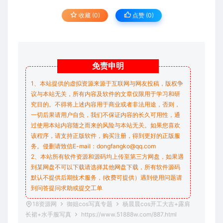
收藏 (0)
点赞 (
0
)
免责
申明
1、本站提供的虚拟资源来源于互联网与网友投稿，版权争
议与本站无关，所有内容及软件的文章仅限用于学习和研
究目的。不得将上述内容用于商业或者非法用途，否则，
一切后果请用户自负，我们不保证内容的长久可用性，通
过使用本站内容随之而来的风险与本站无关。如果您喜欢
该程序，请支持正版软件，购买注册，得到更好的正版服
务。侵删请致信E-mail：dongfangko@qq.com
2、本站所有软件资源和源码均上传至第三方网盘，如果遇
到某网盘不可以下载请选择其他网盘下载，所有软件源码
默认不提供后期技术服务，(收费可提供）遇到使用问题请
到问答
提问求助
或提交工单
18资源网
御姐cos写真专题
杨晨晨cos开工大吉+露肩
长裙+水手服写真
https://www.51888w.com/887.html