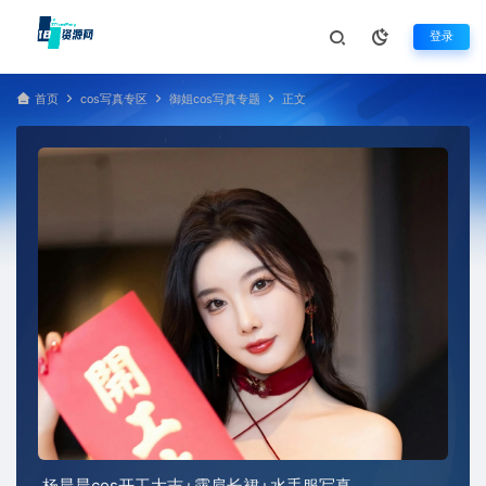
登录
首页
cos写真专区
御姐cos写真专题
正文
杨晨晨cos开工大吉+露肩长裙+水手服写真