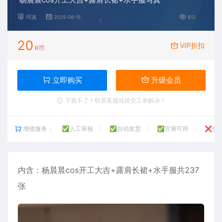
i写真
2025-06-15
812
20
VIP折扣
R币
立即购买
升级会员
下载不了？联系客服或提交工单解决！
增值服务：
✅人工审核
✅自动发货
✅官测可用
❌技
内含：
杨晨晨
cos开工大吉+露肩长裙+水手服共237
张