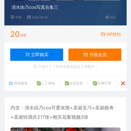
清水由乃cos写真合集三
i写真
2025-06-14
522
20
VIP折扣
R币
立即购买
升级会员
下载不了？联系客服或提交工单解决！
增值服务：
✅人工审核
✅自动发货
✅官测可用
❌技
内含：
清水由乃
cos可爱灰熊+圣诞见习+圣诞曲奇
+圣诞特调共217张+相关花絮视频3张