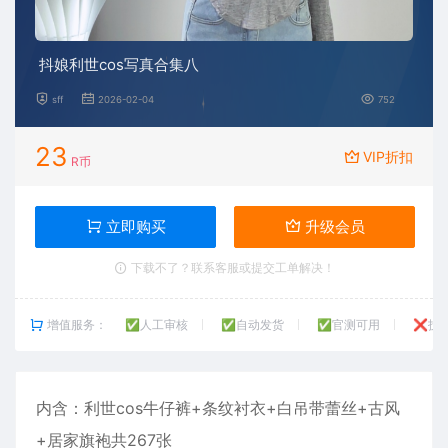
抖娘利世cos写真合集八
sff
2026-02-04
752
23
VIP折扣
R币
立即购买
升级会员
下载不了？联系客服或提交工单解决！
增值服务：
✅人工审核
✅自动发货
✅官测可用
❌技
内含：
利世
cos牛仔裤+条纹衬衣+白吊带蕾丝+古风
+居家旗袍共267张