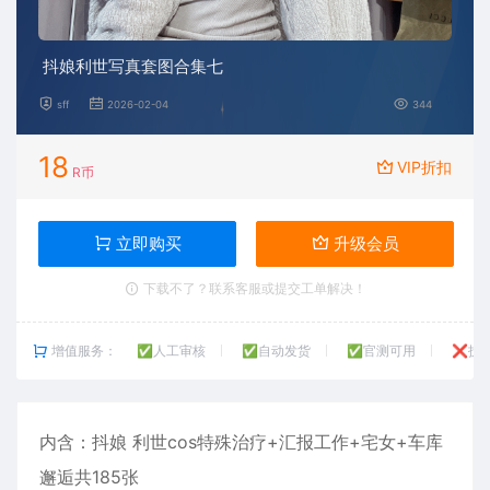
抖娘利世写真套图合集七
sff
2026-02-04
344
18
VIP折扣
R币
立即购买
升级会员
下载不了？联系客服或提交工单解决！
增值服务：
✅人工审核
✅自动发货
✅官测可用
❌技
内含：抖娘
利世
cos特殊治疗+汇报工作+宅女+车库
邂逅共185张