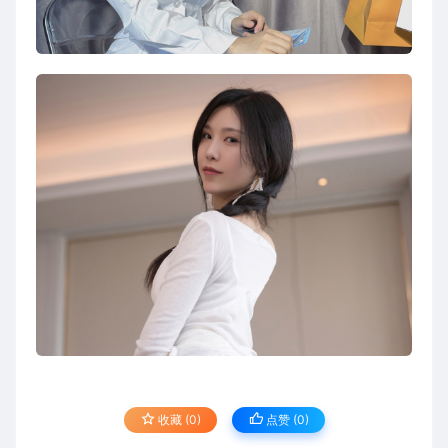
收藏 (0)
点赞 (
0
)