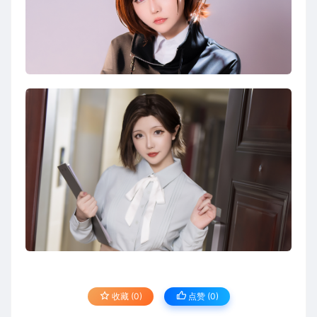
收藏 (0)
点赞 (
0
)