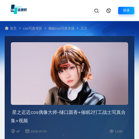
登录
首页
cos写真专区
御姐cos写真专题
正文
星之迟迟cos偶像大师-樋口圆香+催眠2打工战士写真合
集+视频
sff
2026-01-31
1,040