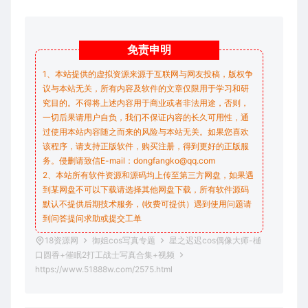
免责
申明
1、本站提供的虚拟资源来源于互联网与网友投稿，版权争
议与本站无关，所有内容及软件的文章仅限用于学习和研
究目的。不得将上述内容用于商业或者非法用途，否则，
一切后果请用户自负，我们不保证内容的长久可用性，通
过使用本站内容随之而来的风险与本站无关。如果您喜欢
该程序，请支持正版软件，购买注册，得到更好的正版服
务。侵删请致信E-mail：dongfangko@qq.com
2、本站所有软件资源和源码均上传至第三方网盘，如果遇
到某网盘不可以下载请选择其他网盘下载，所有软件源码
默认不提供后期技术服务，(收费可提供）遇到使用问题请
到问答
提问求助
或提交工单
18资源网
御姐cos写真专题
星之迟迟cos偶像大师-樋
口圆香+催眠2打工战士写真合集+视频
https://www.51888w.com/2575.html