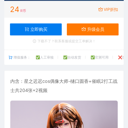
24
VIP折扣
R币
立即购买
升级会员
下载不了？联系客服或提交工单解决！
增值服务：
✅人工审核
✅自动发货
✅官测可用
❌技
内含：
星之迟迟
cos偶像大师-樋口圆香+催眠2打工战
士共204张+2视频