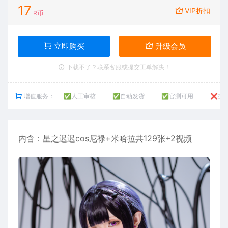
17
VIP折扣
R币
立即购买
升级会员
下载不了？联系客服或提交工单解决！
增值服务：
✅人工审核
✅自动发货
✅官测可用
❌技
内含：
星之迟迟
cos尼禄+米哈拉共129张+2视频