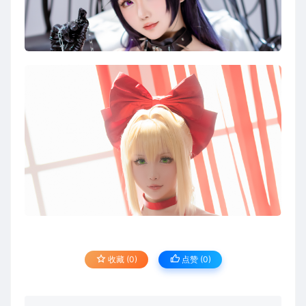
收藏 (0)
点赞 (
0
)