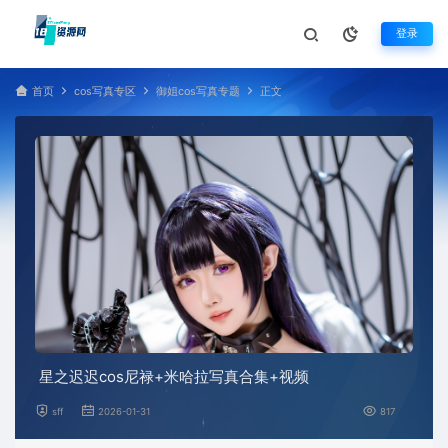
登录
首页
cos写真专区
御姐cos写真专题
正文
星之迟迟cos尼禄+米哈拉写真合集+视频
sff
2026-01-31
817