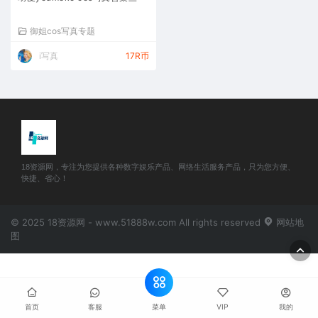
御姐cos写真专题
i写真
17R币
18资源网，专注为您提供各种数字娱乐产品、网络生活服务产品，只为您方便、
快捷、省心！
© 2025 18资源网 - www.51888w.com All rights reserved
网站地
图
菜单
首页
客服
VIP
我的