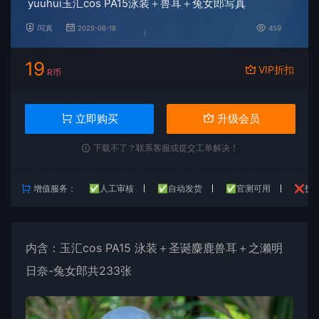
yuuhui玉汇cos PA15泳装＋兽耳＋兔女郎写真
i写真
2025-06-18
459
19
VIP折扣
R币
立即购买
升级会员
下载不了？联系客服或提交工单解决！
增值服务：
✅人工审核
✅自动发货
✅官测可用
❌技
内含：玉汇cos PA15 泳装＋圣诞麋鹿兽耳＋之濑明
日奈-兔女郎共233张