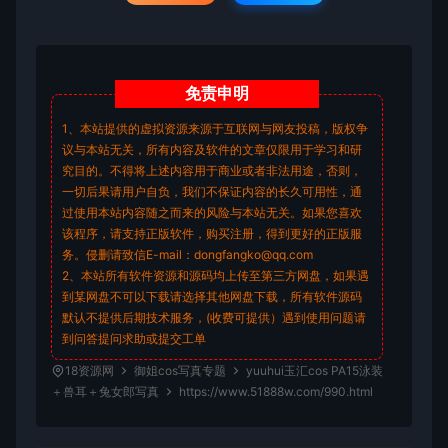
免责
申明
1、本站提供的虚拟资源来源于互联网与网友投稿，版权争
议与本站无关，所有内容及软件的文章仅限用于学习和研
究目的。不得将上述内容用于商业或者非法用途，否则，
一切后果请用户自负，我们不保证内容的长久可用性，通
过使用本站内容随之而来的风险与本站无关。如果您喜欢
该程序，请支持正版软件，购买注册，得到更好的正版服
务。侵删请致信E-mail：dongfangko@qq.com
2、本站所有软件资源和源码均上传至第三方网盘，如果遇
到某网盘不可以下载请选择其他网盘下载，所有软件源码
默认不提供后期技术服务，(收费可提供）遇到使用问题请
到问答
提问求助
或提交工单
18资源网
御姐cos写真专题
yuuhui玉汇cos PA15泳装
＋兽耳＋兔女郎写真
https://www.51888w.com/990.html