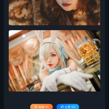
收藏 (0)
点赞 (
0
)