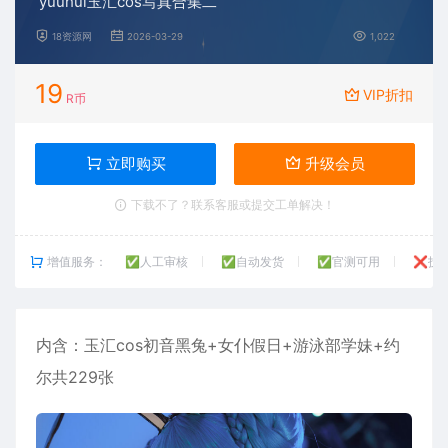
yuuhui玉汇cos写真合集二
18资源网
2026-03-29
1,022
19
VIP折扣
R币
立即购买
升级会员
下载不了？联系客服或提交工单解决！
增值服务：
✅人工审核
✅自动发货
✅官测可用
❌技
内含：玉汇cos初音黑兔+女仆假日+游泳部学妹+约
尔共229张