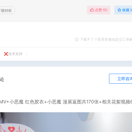
点赞 (
0
)
收藏 (
下载特权
下载不了？联系客服或提交工单
❌技术支持
立即咨
论
V+小恶魔 红色胶衣+小恶魔 漫展返图共170张+相关花絮视频