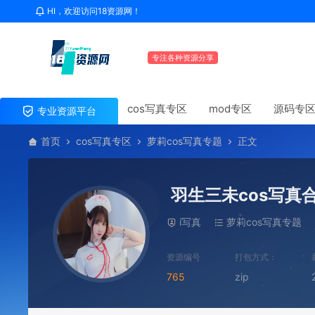
HI，欢迎访问18资源网！
专注各种资源分享
cos写真专区
mod专区
源码专
专业资源平台
首页
cos写真专区
萝莉cos写真专题
正文
羽生三未cos写真
i写真
萝莉cos写真专题
资源编号
打包方式：
765
zip