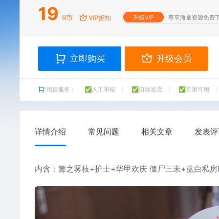
19
R币
VIP折扣
升级VIP
尊享海量资源免费
立即购买
升级会员
增值服务：
✅人工审核
✅自动发货
✅官测可用
详情介绍
常见问题
相关文章
发表评
内含：篝之雾枝+护士+华甲欢庆 僵尸三未+蓝白私房M