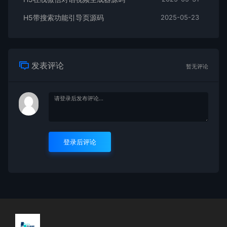
H5带搜索功能引导页源码
2025-05-23
发表评论
暂无评论
登录后评论