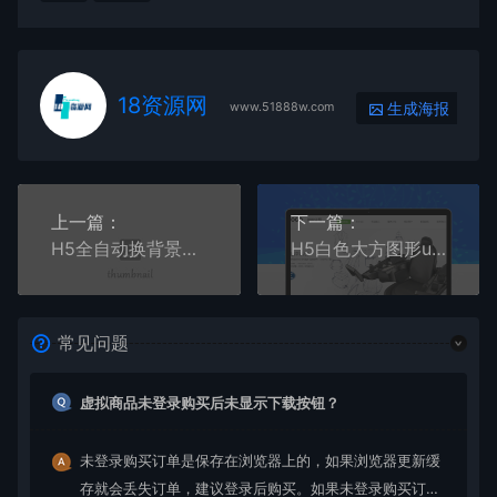
18资源网
生成海报
www.51888w.com
上一篇：
下一篇：
H5全自动换背景引导页源码
H5白色大方图形ui设计公司网站模板源码
常见问题
虚拟商品未登录购买后未显示下载按钮？
未登录购买订单是保存在浏览器上的，如果浏览器更新缓
存就会丢失订单，建议登录后购买。如果未登录购买订单