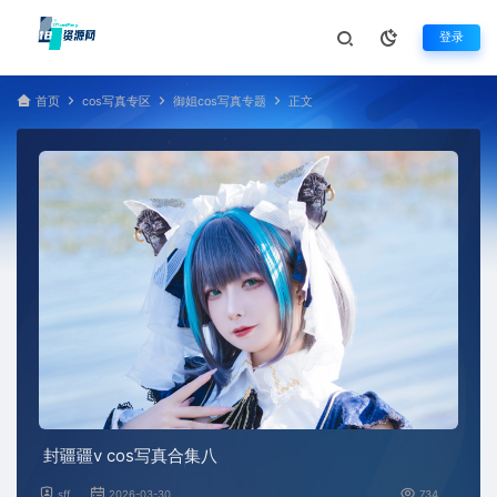
登录
首页
cos写真专区
御姐cos写真专题
正文
封疆疆v cos写真合集八
sff
2026-03-30
734