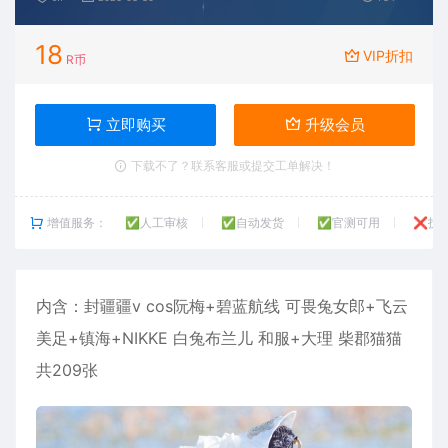
18
VIP折扣
R币
立即购买
升级会员
下载不了？联系客服或提交工单解决！
增值服务：
✅人工审核
✅自动发货
✅官测可用
❌技
内含：
封疆疆v
cos阮梅+碧蓝航线 可畏兔女郎+飞云
美足+镇海+NIKKE 白兔布兰儿 和服+大理 柴郡猫猫
共209张