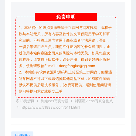
免责
申明
1、本站提供的虚拟资源来源于互联网与网友投稿，版权争
议与本站无关，所有内容及软件的文章仅限用于学习和研
究目的。不得将上述内容用于商业或者非法用途，否则，
一切后果请用户自负，我们不保证内容的长久可用性，通
过使用本站内容随之而来的风险与本站无关。如果您喜欢
该程序，请支持正版软件，购买注册，得到更好的正版服
务。侵删请致信E-mail：dongfangko@qq.com
2、本站所有软件资源和源码均上传至第三方网盘，如果遇
到某网盘不可以下载请选择其他网盘下载，所有软件源码
默认不提供后期技术服务，(收费可提供）遇到使用问题请
到问答
提问求助
或提交工单
18资源网
御姐cos写真专题
封疆疆v cos写真合集八
https://www.51888w.com/5111.html
封疆疆v