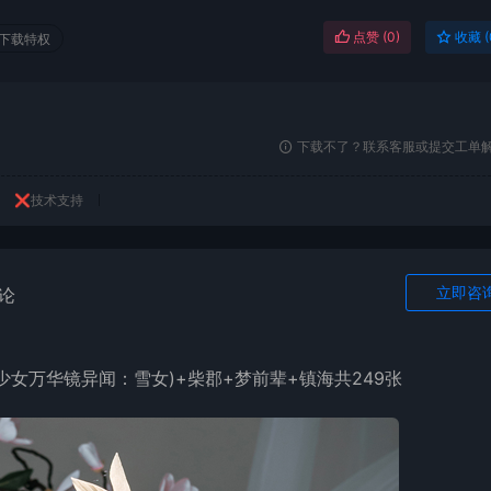
点赞 (
0
)
收藏 (
下载特权
下载不了？联系客服或提交工单
❌技术支持
立即咨
论
(美少女万华镜异闻：雪女)+柴郡+梦前辈+镇海共249张