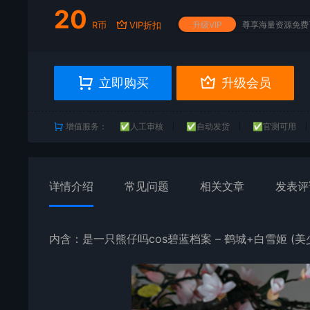
20
R币
VIP折扣
升级VIP
尊享海量资源免费
立即购买
升级会员
增值服务：
✅人工审核
✅自动发货
✅官测可用
详情介绍
常见问题
相关文章
发表评
内含：
是一只熊仔吗
cos碧蓝档案 – 鹤城+白雪姬 