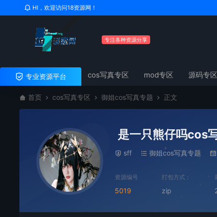
HI，欢迎访问18资源网！
专注各种资源分享
cos写真专区
mod专区
源码专
专业资源平台
首页
cos写真专区
御姐cos写真专题
正文
是一只熊仔吗cos
sff
御姐cos写真专题
资源编号
打包方式：
5019
zip