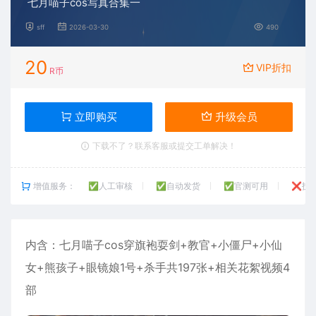
七月喵子cos写真合集一
sff
2026-03-30
490
20
VIP折扣
R币
立即购买
升级会员
下载不了？联系客服或提交工单解决！
增值服务：
✅人工审核
✅自动发货
✅官测可用
❌技
内含：
七月喵子
cos穿旗袍耍剑+教官+小僵尸+小仙
女+熊孩子+眼镜娘1号+杀手共197张+相关花絮视频4
部