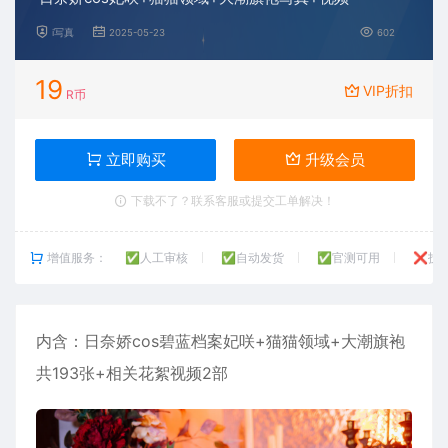
i写真
2025-05-23
602
19
VIP折扣
R币
立即购买
升级会员
下载不了？联系客服或提交工单解决！
增值服务：
✅人工审核
✅自动发货
✅官测可用
❌技
内含：
日奈娇
cos碧蓝档案妃咲+猫猫领域+大潮旗袍
共193张+相关花絮视频2部