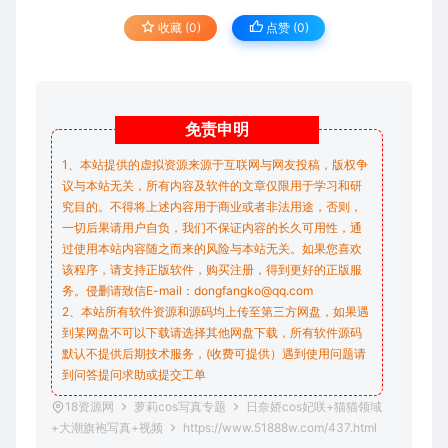
收藏 (0)
点赞 (
0
)
免责
申明
1、本站提供的虚拟资源来源于互联网与网友投稿，版权争
议与本站无关，所有内容及软件的文章仅限用于学习和研
究目的。不得将上述内容用于商业或者非法用途，否则，
一切后果请用户自负，我们不保证内容的长久可用性，通
过使用本站内容随之而来的风险与本站无关。如果您喜欢
该程序，请支持正版软件，购买注册，得到更好的正版服
务。侵删请致信E-mail：dongfangko@qq.com
2、本站所有软件资源和源码均上传至第三方网盘，如果遇
到某网盘不可以下载请选择其他网盘下载，所有软件源码
默认不提供后期技术服务，(收费可提供）遇到使用问题请
到问答
提问求助
或提交工单
18资源网
萝莉cos写真专题
日奈娇cos妃咲+猫猫领域
+大潮旗袍写真+视频
https://www.51888w.com/437.html