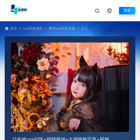
登录
首页
cos写真专区
萝莉cos写真专题
正文
日奈娇cos妃咲+猫猫领域+大潮旗袍写真+视频