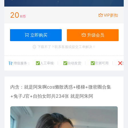
20
VIP折扣
R币
立即购买
升级会员
下载不了？联系客服或提交工单解决！
增值服务：
✅人工审核
✅自动发货
✅官测可用
❌技
内含：就是
阿朱
啊cos懒散诱惑+楼梯+微密圈合集
+兔子J官+自拍女郎共234张 就是阿朱阿