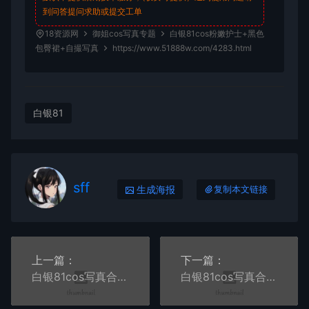
到问答
提问求助
或提交工单
18资源网
御姐cos写真专题
白银81cos粉嫩护士+黑色
包臀裙+自撮写真
https://www.51888w.com/4283.html
白银81
sff
生成海报
复制本文链接
上一篇：
下一篇：
白银81cos写真合集七
白银81cos写真合集八