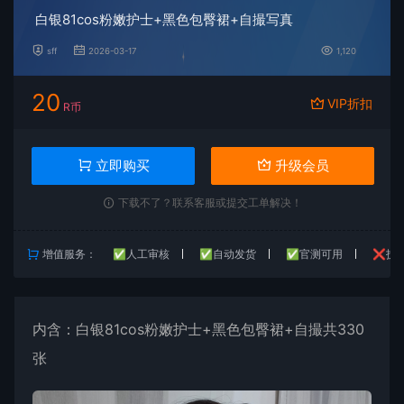
白银81cos粉嫩护士+黑色包臀裙+自撮写真
sff
2026-03-17
1,120
20
VIP折扣
R币
立即购买
升级会员
下载不了？联系客服或提交工单解决！
增值服务：
✅人工审核
✅自动发货
✅官测可用
❌技
内含：
白银81
cos粉嫩护士+黑色包臀裙+自撮共330
张