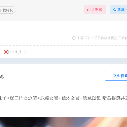
点赞 (
0
)
收藏 (
下载特权
下载不了？联系客服或提交工单
❌技术支持
立即咨
论
亚子+樋口円香泳装+武藏女警+信浓女警+臻藏图集 暗蔷摇曳共2