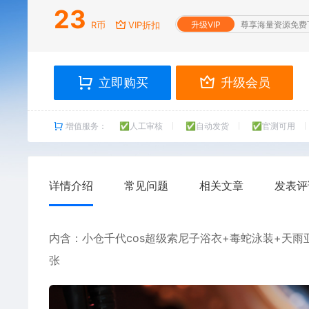
23
R币
VIP折扣
升级VIP
尊享海量资源免费
立即购买
升级会员
增值服务：
✅人工审核
✅自动发货
✅官测可用
详情介绍
常见问题
相关文章
发表评
内含：
小仓千代
cos超级索尼子浴衣+毒蛇泳装+天雨
张