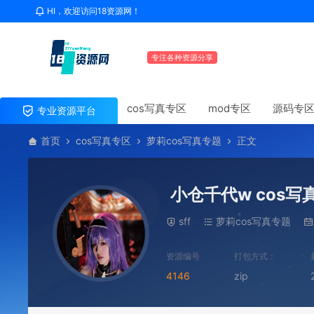
HI，欢迎访问18资源网！
专注各种资源分享
cos写真专区
mod专区
源码专
专业资源平台
首页
cos写真专区
萝莉cos写真专题
正文
小仓千代w cos写
sff
萝莉cos写真专题
资源编号
打包方式：
4146
zip