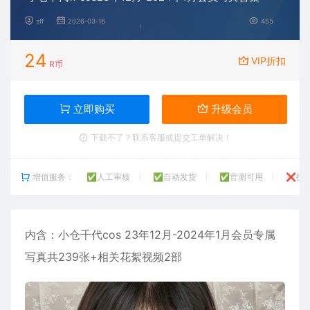
sff
2026-03-16
455
24
VIP折扣
R币
立即购买
升级会员
下载不了？联系客服或提交工单解决！
增值服务：
✅人工审核
✅自动发货
✅官测可用
❌技
内含：
小仓千代
cos 23年12月-2024年1月会员专属
写真共239张+相关花絮视频2部