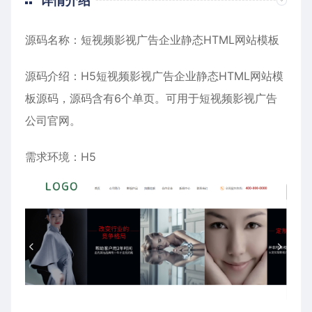
详情介绍
源码
名称：短视频影视广告企业静态HTML网站模板
源码介绍：
H5
短视频影视广告企业静态HTML网站模
板源码，源码含有6个单页。可用于短视频影视广告
公司官网。
需求环境：H5