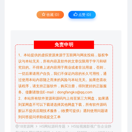
收藏 (0)
点赞 (
0
)
免责
申明
1、本站提供的虚拟资源来源于互联网与网友投稿，版权争
议与本站无关，所有内容及软件的文章仅限用于学习和研
究目的。不得将上述内容用于商业或者非法用途，否则，
一切后果请用户自负，我们不保证内容的长久可用性，通
过使用本站内容随之而来的风险与本站无关。如果您喜欢
该程序，请支持正版软件，购买注册，得到更好的正版服
务。侵删请致信E-mail：dongfangko@qq.com
2、本站所有软件资源和源码均上传至第三方网盘，如果遇
到某网盘不可以下载请选择其他网盘下载，所有软件源码
默认不提供后期技术服务，(收费可提供）遇到使用问题请
到问答
提问求助
或提交工单
18资源网
H5网站源码专题
H5短视频影视广告企业静