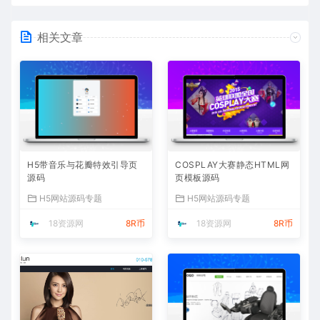
相关文章
H5带音乐与花瓣特效引导页
COSPLAY大赛静态HTML网
源码
页模板源码
H5网站源码专题
H5网站源码专题
18资源网
8R币
18资源网
8R币