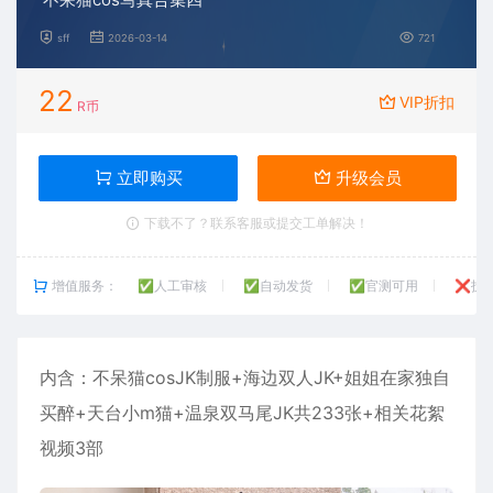
sff
2026-03-14
721
22
VIP折扣
R币
立即购买
升级会员
下载不了？联系客服或提交工单解决！
增值服务：
✅人工审核
✅自动发货
✅官测可用
❌技
内含：
不呆猫
cosJK制服+海边双人JK+姐姐在家独自
买醉+天台小m猫+温泉双马尾JK共233张+相关花絮
视频3部