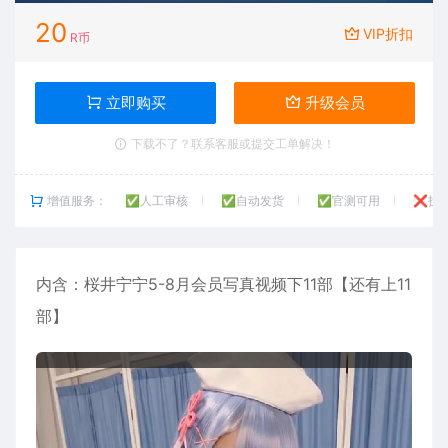
20
VIP折扣
R币
立即购买
升级会员
下载不了？联系客服或提交工单解决！
增值服务：
✅人工审核
✅自动发货
✅官测可用
❌技
内含：
桜井宁宁
5-8月会员写真视频下11部【还有上11
部】