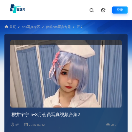
登录
首页
cos写真专区
萝莉cos写真专题
正文
樱井宁宁 5-8月会员写真视频合集2
sff
2026-03-12
359