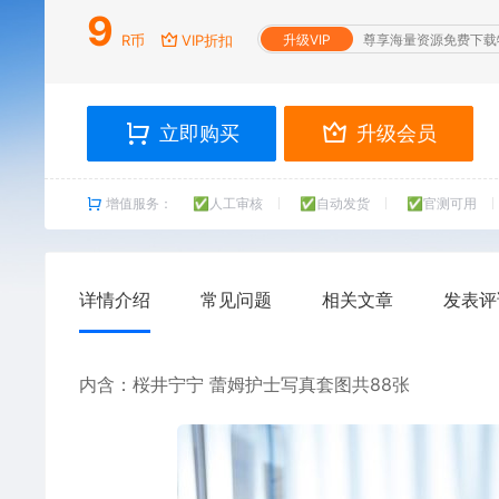
9
R币
VIP折扣
升级VIP
尊享海量资源免费下载
立即购买
升级会员
增值服务：
✅人工审核
✅自动发货
✅官测可用
详情介绍
常见问题
相关文章
发表评
内含：
桜井宁宁
蕾姆护士写真套图共88张