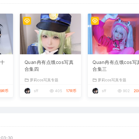
集十
Quan冉有点饿cos写真
Quan冉有点饿cos写
合集四
合集三
萝莉cos写真专题
萝莉cos写真专题
19R币
sff
405
17R币
sff
902
2
-03-30