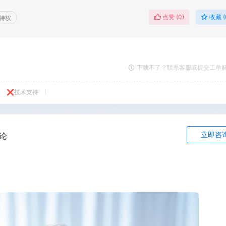
点赞 (
0
)
收藏 (
特权
下载不了？联系客服或提交工单
❌技术支持
立即咨
论