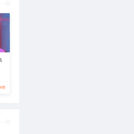
真
0R币