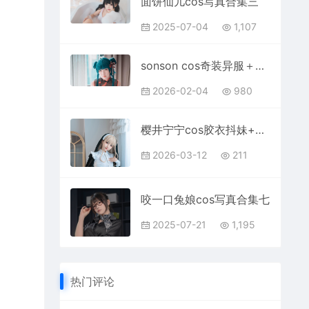
面饼仙儿cos写真合集三
2025-07-04
1,107
sonson cos奇装异服＋女仆写真合集
2026-02-04
980
樱井宁宁cos胶衣抖妹+修女写真套图
2026-03-12
211
咬一口兔娘cos写真合集七
2025-07-21
1,195
热门评论