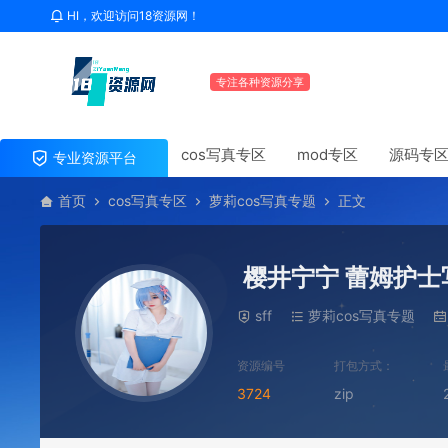
HI，欢迎访问18资源网！
专注各种资源分享
cos写真专区
mod专区
源码专
专业资源平台
首页
cos写真专区
萝莉cos写真专题
正文
樱井宁宁 蕾姆护士
sff
萝莉cos写真专题
资源编号
打包方式：
3724
zip