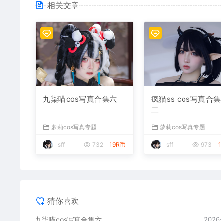
相关文章
九柒喵cos写真合集六
疯猫ss cos写真合
二
萝莉cos写真专题
萝莉cos写真专题
sff
732
19R币
sff
973
猜你喜欢
九柒喵cos写真合集六
2026