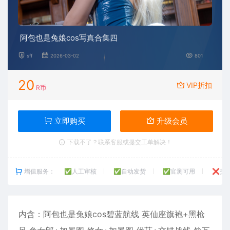
阿包也是兔娘cos写真合集四
sff
2026-03-02
801
20
VIP折扣
R币
立即购买
升级会员
下载不了？联系客服或提交工单解决！
增值服务：
✅人工审核
✅自动发货
✅官测可用
❌技
内含：
阿包也是兔娘
cos碧蓝航线 英仙座旗袍+黑枪