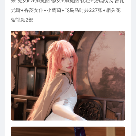
呆 兔女郎+加冕图 修女+加冕图 优菈+交错战线 咎瓦
尤斯+香菱女仆+小葡萄+飞鸟马时共227张+相关花
絮视频2部