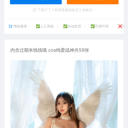
下载不了？联系客服或提交工单解决！
增值服务：
✅人工审核
✅自动发货
✅官测可用
❌技
内含
过期米线线喵
cos纯爱战神共59张