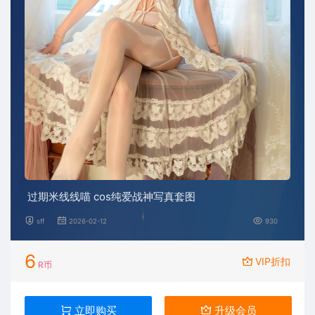
过期米线线喵 cos纯爱战神写真套图
sff
2026-02-12
930
6
VIP折扣
R币
立即购买
升级会员