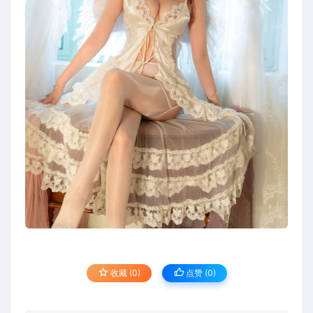
收藏 (0)
点赞 (
0
)