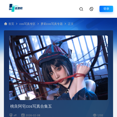
登录
首页
cos写真专区
萝莉cos写真专题
正文
桃良阿宅cos写真合集五
sff
2026-02-08
1,132