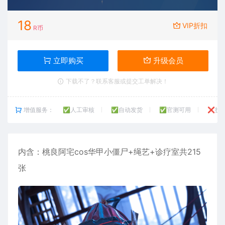
18
VIP折扣
R币
立即购买
升级会员
下载不了？联系客服或提交工单解决！
增值服务：
✅人工审核
✅自动发货
✅官测可用
❌技
内含：
桃良阿宅
cos华甲小僵尸+绳艺+诊疗室共215
张