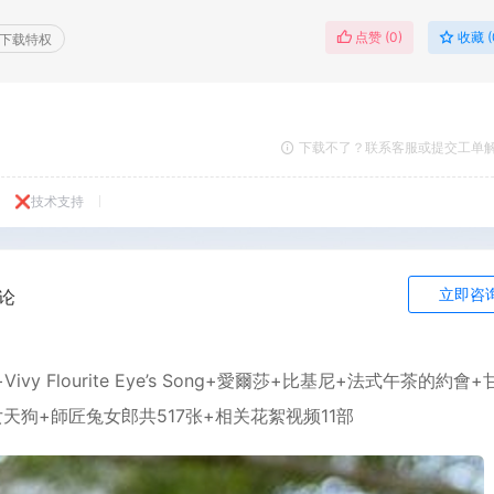
点赞 (
0
)
收藏 (
下载特权
下载不了？联系客服或提交工单
❌技术支持
立即咨
论
ア+Vivy Flourite Eye’s Song+愛爾莎+比基尼+法式午茶的約會
天狗+師匠兔女郎共517张+相关花絮视频11部