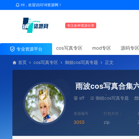
HI，欢迎访问18资源网！
专注各种资源分享
cos写真专区
mod专区
源码专
专业资源平台
首页
cos写真专区
御姐cos写真专题
正文
雨波cos写真合集
sff
御姐cos写真专题
资源编号
打包方式：
3055
zip