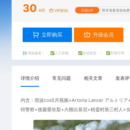
30
R币
VIP折扣
升级VIP
尊享海量资源免费
立即购买
升级会员
增值服务：
✅人工审核
✅自动发货
✅官测可用
详情介绍
常见问题
相关文章
发表评
内含：
雨波
cos5月视频+Artoria Lancer アルトリ
特警察+後藤愛依梨+火雞比基尼+精靈村第三村人+女