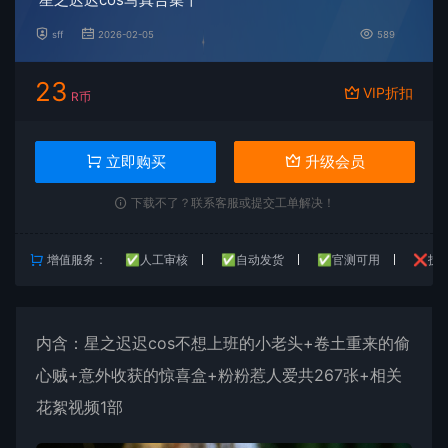
sff
2026-02-05
589
23
VIP折扣
R币
立即购买
升级会员
下载不了？联系客服或提交工单解决！
增值服务：
✅人工审核
✅自动发货
✅官测可用
❌技
内含：
星之迟迟
cos不想上班的小老头+卷土重来的偷
心贼+意外收获的惊喜盒+粉粉惹人爱共267张+相关
花絮视频1部