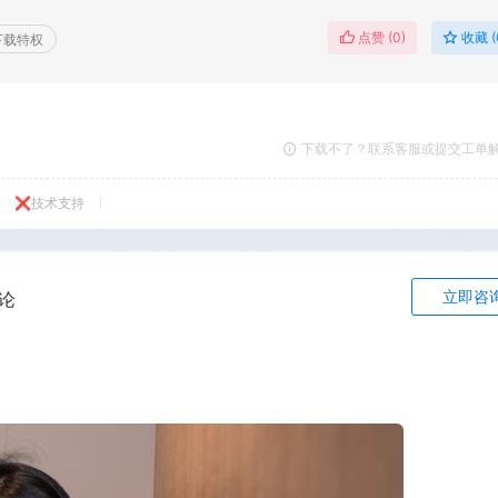
点赞 (
0
)
收藏 (
下载特权
下载不了？联系客服或提交工单
❌技术支持
立即咨
论