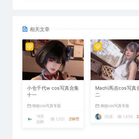
相关文章
小仓千代w cos写真合集
Machi馬吉cos写真
十一
二
御姐cos写真专题
御姐cos写真专题
18资
i写真
1,436
1,351
21R币
源网