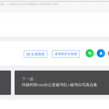
合集
https://www.51888w.com/2860.html
生成海报
复制本文链接
下一篇：
抖娘利世cos办公室秘书红+秘书白写真合集