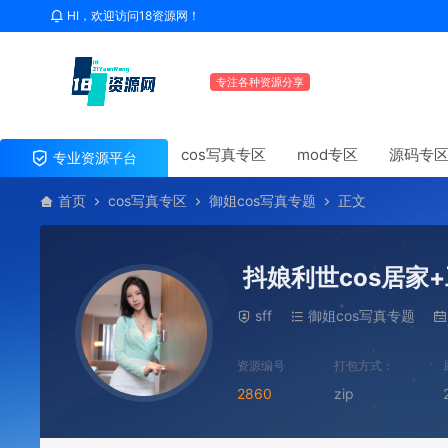
HI，欢迎访问18资源网！
专注各种资源分享
cos写真专区
mod专区
源码专
专业资源平台
首页
cos写真专区
御姐cos写真专题
正文
抖娘利世cos居家
sff
御姐cos写真专题
资源编号
打包方式：
2860
zip