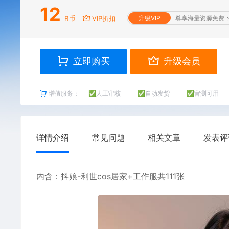
12
R币
VIP折扣
升级VIP
尊享海量资源免费
立即购买
升级会员
增值服务：
✅人工审核
✅自动发货
✅官测可用
详情介绍
常见问题
相关文章
发表评
内含：抖娘-
利世
cos居家+工作服共111张