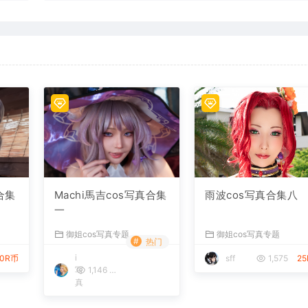
合集
Machi馬吉cos写真合集
雨波cos写真合集八
一
御姐cos写真专题
御姐cos写真专题
#
热门
i
20R币
sff
1,575
2
写
1,146
19R币
真