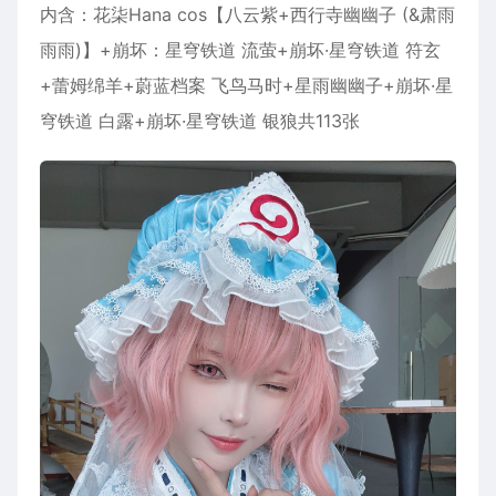
内含：
花柒Hana
cos【八云紫+西行寺幽幽子 (&肃雨
雨雨)】+崩坏：星穹铁道 流萤+崩坏·星穹铁道 符玄
+蕾姆绵羊+蔚蓝档案 飞鸟马时+星雨幽幽子+崩坏·星
穹铁道 白露+崩坏·星穹铁道 银狼共113张