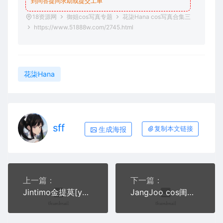
到问答
提问求助
或提交工单
18资源网
御姐cos写真专题
花柒Hana cos写真合集三
https://www.51888w.com/2745.html
花柒Hana
sff
生成海报
复制本文链接
上一篇：
下一篇：
Jintimo金提莫[yuka]写真合集3套【Mystic】陈圣俊前妻
JangJoo cos闺蜜写真