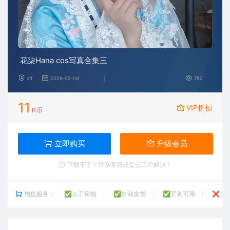
花柒Hana cos写真合集三
sff
2026-02-04
782
11
VIP折扣
R币
立即购买
升级会员
下载不了？联系客服或提交工单解决！
增值服务：
✅人工审核
✅自动发货
✅官测可用
❌技