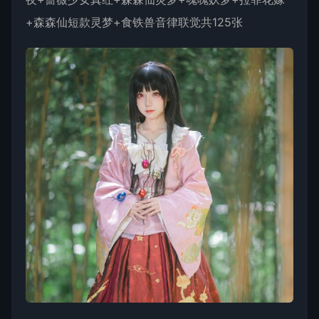
+森森仙短款灵梦+食铁兽音律联觉共125张