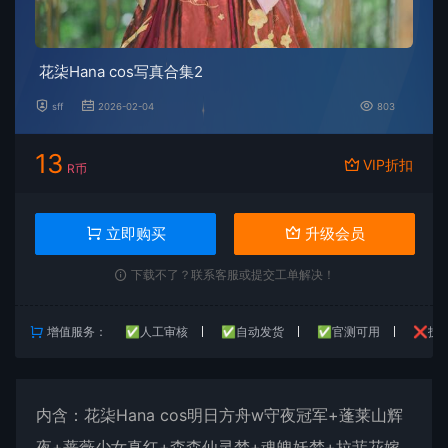
花柒Hana cos写真合集2
sff
2026-02-04
803
13
VIP折扣
R币
立即购买
升级会员
下载不了？联系客服或提交工单解决！
增值服务：
✅人工审核
✅自动发货
✅官测可用
❌技
内含：
花柒Hana
cos明日方舟w守夜冠军+蓬莱山辉
夜+蔷薇少女真红+森森仙灵梦+魂魄妖梦+拉菲花嫁