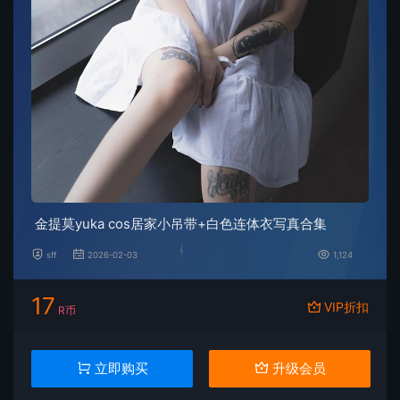
金提莫yuka cos居家小吊带+白色连体衣写真合集
sff
2026-02-03
1,124
17
VIP折扣
R币
立即购买
升级会员