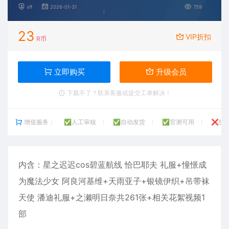
sff
2026-01-31
759
23
VIP折扣
R币
立即购买
升级会员
下载不了？联系客服或提交工单解决！
增值服务：
✅人工审核
✅自动发货
✅官测可用
❌技
内含：
星之迟迟
cos碧蓝航线 恰巴耶夫 礼服+憧憬成
为魔法少女 阿良河基维+天雨亚子+银镜伊织+吊带袜
天使 潘迪礼服+之濑明日奈共261张+相关花絮视频1
部