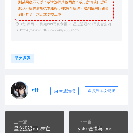
到某网盘不可以下载请选择其他网盘下载，所有软件源码
默认不提供后期技术服务，(收费可提供）遇到使用问题请
到问答
提问求助
或提交工单
18资源网
御姐cos写真专题
星之迟迟cos写真合集四
https://www.51888w.com/2666.html
星之迟迟
sff
生成海报
复制本文链接
上一篇：
下一篇：
星之迟迟cos未亡人太太+初音未来 猫斯快跑写真+视频
yuka金提莫 cos 黑色网眼少女＋在秘密课堂写真合集