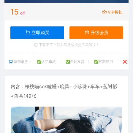
15
VIP折扣
R币
立即购买
升级会员
下载不了？联系客服或提交工单解决！
增值服务：
✅人工审核
✅自动发货
✅官测可用
❌技
内含：
桜桃喵
cos瞌睡+晚风+小珍珠+车车+蓝衬衫
+遥共149张