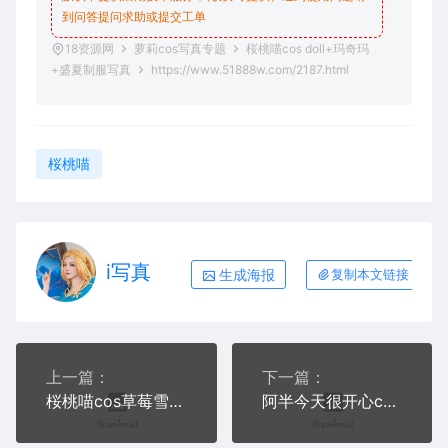
到问答
提问求助
或提交工单
18资源网
萝莉cos写真专题
桜桃喵cos doll+玛奇玛
+盛夏制服写真
https://www.51888w.com/2187.html
桜桃喵
i写真
生成海报
复制本文链接
上一篇：
下一篇：
桜桃喵cos草莓雪糕+喜多川海梦 魅魔写真+视频
阿半今天很开心cos写真合集五