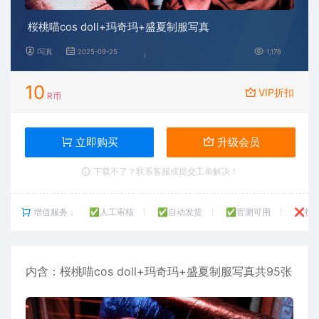
桜桃喵cos doll+玛奇玛+盛夏制服写真
i写真
2025-09-25
1,176
10
VIP折扣
R币
立即购买
升级会员
下载不了？联系客服或提交工单解决！
增值服务：
✅人工审核
✅自动发货
✅官测可用
❌技
内含：
桜桃喵
cos doll+玛奇玛+盛夏制服写真共95张