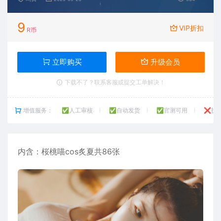
9
VIP折扣
R币
立即购买
升级会员
下载不了？联系客服或提交工单解决！
增值服务：
✅人工审核
✅自动发货
✅官测可用
❌技
内含：
桜桃喵
cos炙夏共86张