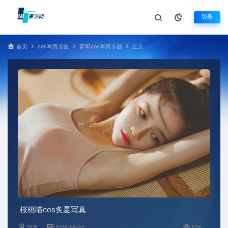
登录
首页
cos写真专区
萝莉cos写真专题
正文
桜桃喵cos炙夏写真
i写真
2025-09-23
534