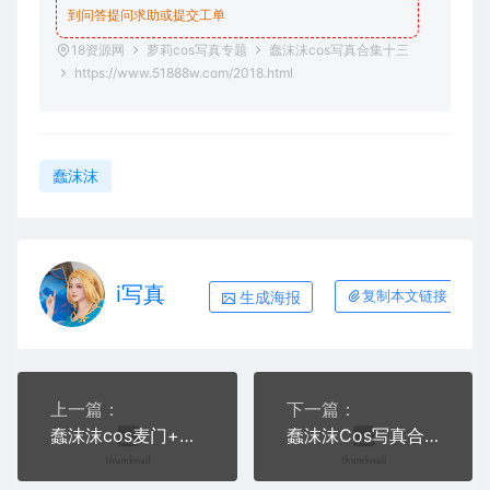
到问答
提问求助
或提交工单
18资源网
萝莉cos写真专题
蠢沫沫cos写真合集十三
https://www.51888w.com/2018.html
蠢沫沫
i写真
生成海报
复制本文链接
上一篇：
下一篇：
蠢沫沫cos麦门+小歇写真
蠢沫沫Cos写真合集十四