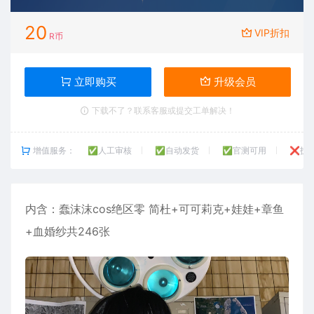
20
VIP折扣
R币
立即购买
升级会员
下载不了？联系客服或提交工单解决！
增值服务：
✅人工审核
✅自动发货
✅官测可用
❌技
内含：
蠢沫沫
cos绝区零 简杜+可可莉克+娃娃+章鱼
+血婚纱共246张