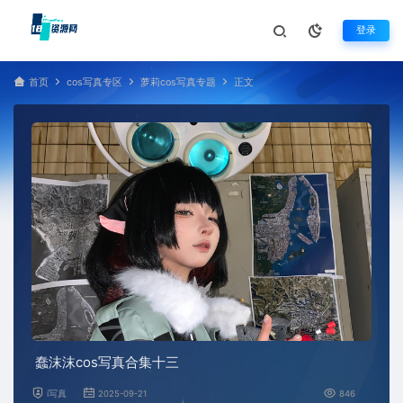
登录
首页
cos写真专区
萝莉cos写真专题
正文
蠢沫沫cos写真合集十三
i写真
2025-09-21
846