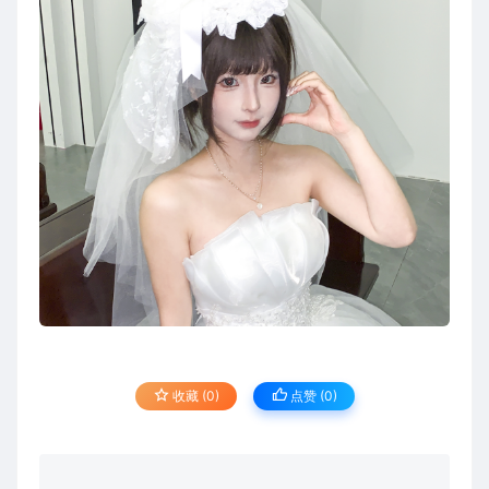
收藏 (0)
点赞 (
0
)