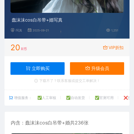
蠢沫沫cos白吊带+婚写真
i写真
2025-09-21
1,251
20
VIP折扣
R币
立即购买
升级会员
下载不了？联系客服或提交工单解决！
增值服务：
✅人工审核
✅自动发货
✅官测可用
❌技
内含：
蠢沫沫
cos白吊带+婚共236张