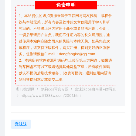
免责
申明
1、本站提供的虚拟资源来源于互联网与网友投稿，版权争
议与本站无关，所有内容及软件的文章仅限用于学习和研
究目的。不得将上述内容用于商业或者非法用途，否则，
一切后果请用户自负，我们不保证内容的长久可用性，通
过使用本站内容随之而来的风险与本站无关。如果您喜欢
该程序，请支持正版软件，购买注册，得到更好的正版服
务。侵删请致信E-mail：dongfangko@qq.com
2、本站所有软件资源和源码均上传至第三方网盘，如果遇
到某网盘不可以下载请选择其他网盘下载，所有软件源码
默认不提供后期技术服务，(收费可提供）遇到使用问题请
到问答
提问求助
或提交工单
18资源网
萝莉cos写真专题
蠢沫沫cos白吊带+婚写真
https://www.51888w.com/2001.html
蠢沫沫