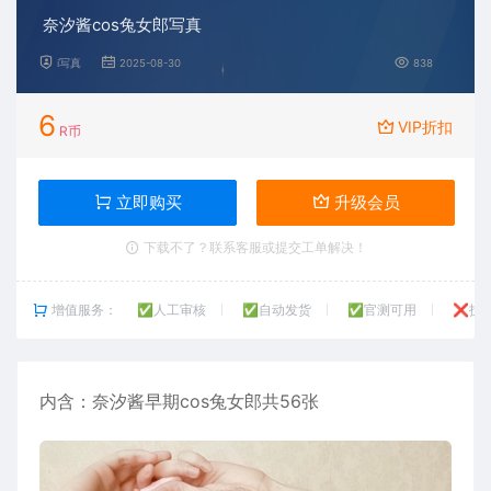
奈汐酱cos兔女郎写真
i写真
2025-08-30
838
6
VIP折扣
R币
立即购买
升级会员
下载不了？联系客服或提交工单解决！
增值服务：
✅人工审核
✅自动发货
✅官测可用
❌技
内含：
奈汐酱
早期cos兔女郎共56张