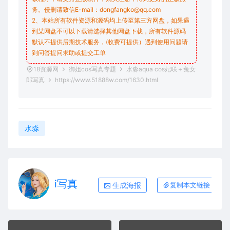
务。侵删请致信E-mail：dongfangko@qq.com
2、本站所有软件资源和源码均上传至第三方网盘，如果遇
到某网盘不可以下载请选择其他网盘下载，所有软件源码
默认不提供后期技术服务，(收费可提供）遇到使用问题请
到问答
提问求助
或提交工单
18资源网
御姐cos写真专题
水淼aqua cos妃咲＋兔女
郎写真
https://www.51888w.com/1630.html
水淼
i写真
生成海报
复制本文链接