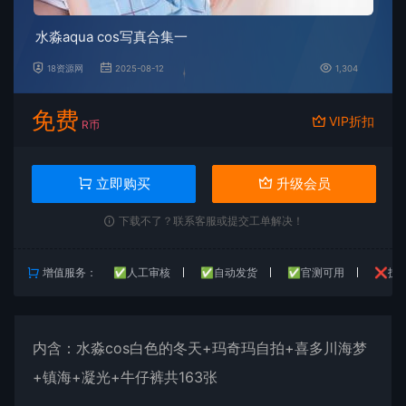
水淼aqua cos写真合集一
18资源网
2025-08-12
1,304
免费
VIP折扣
R币
立即购买
升级会员
下载不了？联系客服或提交工单解决！
增值服务：
✅人工审核
✅自动发货
✅官测可用
❌技
内含：
水淼
cos白色的冬天+玛奇玛自拍+喜多川海梦
+镇海+凝光+牛仔裤共163张