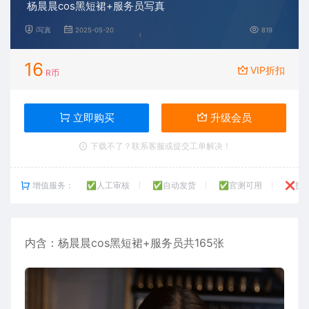
杨晨晨cos黑短裙+服务员写真
i写真
2025-05-20
819
16
VIP折扣
R币
立即购买
升级会员
下载不了？联系客服或提交工单解决！
增值服务：
✅人工审核
✅自动发货
✅官测可用
❌技
内含：
杨晨晨
cos黑短裙+服务员共165张