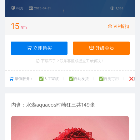
i写真
2025-07-31
1,338
15
VIP折扣
R币
立即购买
升级会员
下载不了？联系客服或提交工单解决！
增值服务：
✅人工审核
✅自动发货
✅官测可用
❌技
内含：
水淼
aquacos时崎狂三共149张