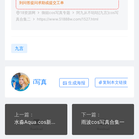
到问答
提问求助
或提交工单
18资源网
御姐cos写真专题
阿九从不咕咕[九言]cos写
真合集二
https://www.51888w.com/1527.html
九言
i写真
生成海报
复制本文链接
上一篇：
下一篇：
水淼Aqua cos新八重神子写真
雨波cos写真合集一