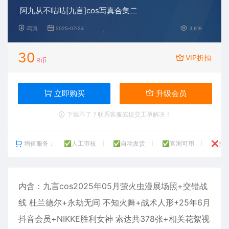
阿九从不咕咕[九言]cos写真合集二
i写真
2025-07-24
3,619
30
VIP折扣
R币
立即购买
升级会员
下载不了？联系客服或提交工单解决！
增值服务：
✅人工审核
✅自动发货
✅官测可用
❌技
内含：
九言
cos2025年05月萤火虫漫展场照+交错战
线 杜兰德尔+永劫无间 不知火舞+战术人形+25年6月
抖音会员+NIKKE胜利女神 索达共378张+相关花絮视