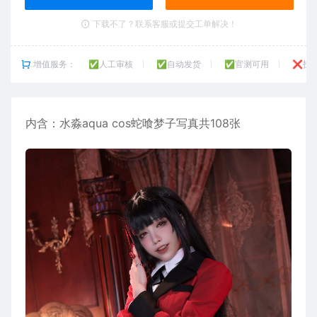
下载不了？联系客服或提交工单解决！
增值服务：
✅人工审核
✅自动发货
✅官测可用
❌技
内含：
水淼
aqua cos蛇喰梦子写真共108张