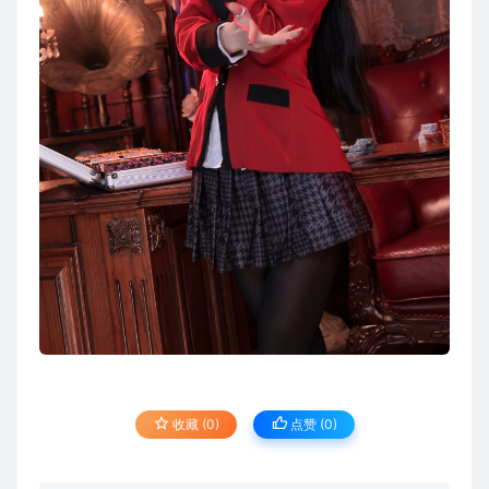
收藏 (0)
点赞 (
0
)