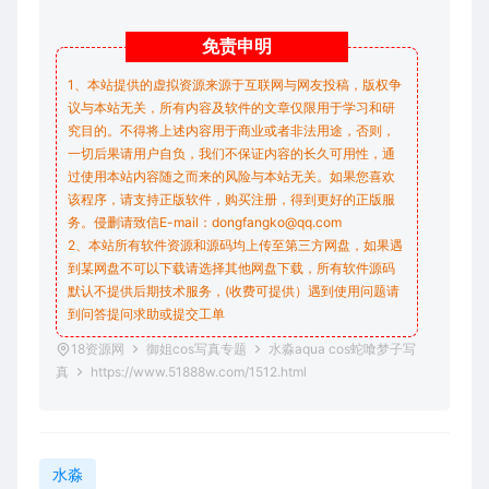
免责
申明
1、本站提供的虚拟资源来源于互联网与网友投稿，版权争
议与本站无关，所有内容及软件的文章仅限用于学习和研
究目的。不得将上述内容用于商业或者非法用途，否则，
一切后果请用户自负，我们不保证内容的长久可用性，通
过使用本站内容随之而来的风险与本站无关。如果您喜欢
该程序，请支持正版软件，购买注册，得到更好的正版服
务。侵删请致信E-mail：dongfangko@qq.com
2、本站所有软件资源和源码均上传至第三方网盘，如果遇
到某网盘不可以下载请选择其他网盘下载，所有软件源码
默认不提供后期技术服务，(收费可提供）遇到使用问题请
到问答
提问求助
或提交工单
18资源网
御姐cos写真专题
水淼aqua cos蛇喰梦子写
真
https://www.51888w.com/1512.html
水淼