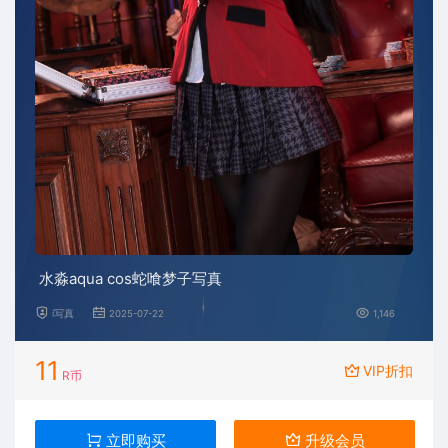
水淼aqua cos蛇喰梦子写真
i写真
2025-07-22
1,146
11
VIP折扣
R币
立即购买
升级会员