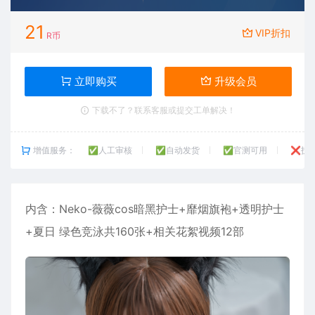
21
VIP折扣
R币
立即购买
升级会员
下载不了？联系客服或提交工单解决！
增值服务：
✅人工审核
✅自动发货
✅官测可用
❌技
内含：Neko-薇薇cos暗黑护士+靡烟旗袍+透明护士
+夏日 绿色竞泳共160张+相关花絮视频12部