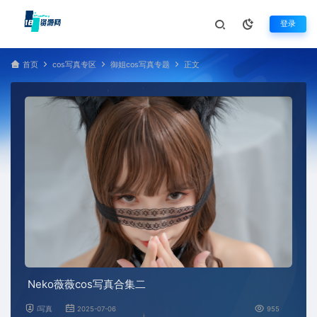
登录
首页
cos写真专区
御姐cos写真专题
正文
Neko薇薇cos写真合集二
i写真
2025-07-06
955