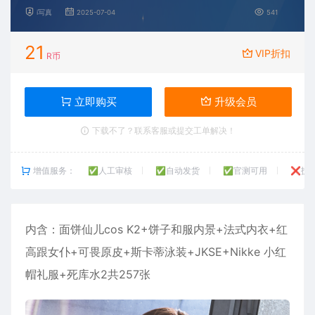
i写真
2025-07-04
541
21
VIP折扣
R币
立即购买
升级会员
下载不了？联系客服或提交工单解决！
增值服务：
✅人工审核
✅自动发货
✅官测可用
❌技
内含：
面饼仙儿
cos K2+饼子和服内景+法式内衣+红
高跟女仆+可畏原皮+斯卡蒂泳装+JKSE+Nikke 小红
帽礼服+死库水2共257张