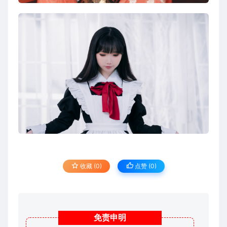
收藏 (0)
点赞 (
0
)
免责
申明