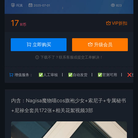
i写真
2025-07-01
823
17
VIP折扣
R币
立即购买
升级会员
下载不了？联系客服或提交工单解决！
增值服务：
✅人工审核
✅自动发货
✅官测可用
❌技
内含：
Nagisa魔物喵
cos旗袍少女+索尼子+专属秘书
+尼禄全套共172张+相关花絮视频3部