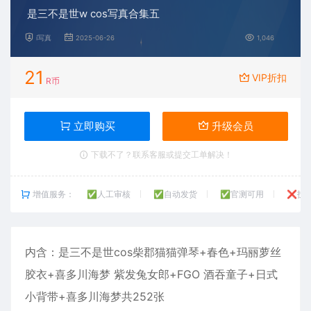
是三不是世w cos写真合集五
i写真
2025-06-26
1,046
21
VIP折扣
R币
立即购买
升级会员
下载不了？联系客服或提交工单解决！
增值服务：
✅人工审核
✅自动发货
✅官测可用
❌技
内含：
是三不是世
cos柴郡猫猫弹琴+春色+玛丽萝丝
胶衣+喜多川海梦 紫发兔女郎+FGO 酒吞童子+日式
小背带+喜多川海梦共252张